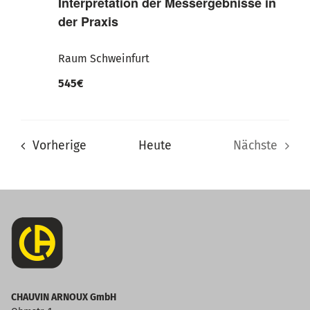
Interpretation der Messergebnisse in
der Praxis
Raum Schweinfurt
545€
Veranstaltungen
Vorherige
Heute
Nächste
Veranstal
CHAUVIN ARNOUX GmbH