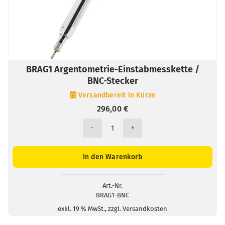
BRAG1 Argentometrie-Einstabmesskette /
BNC-Stecker
Versandbereit in Kürze
296,00
€
BRAG1
Argentometrie-
Einstabmesskette
In den Warenkorb
/
BNC-
Stecker
Art.-Nr.
BRAG1-BNC
Menge
exkl. 19 % MwSt., zzgl. Versandkosten