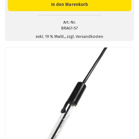
Einstabmesskette
In den Warenkorb
/
S7-
Stecker
Art.-Nr.
BRAG1-S7
Menge
exkl. 19 % MwSt., zzgl. Versandkosten