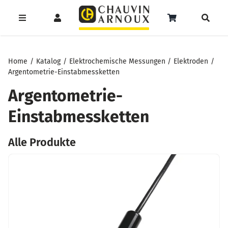
Zum
Inhalt
Toggle
Toggle
Toggle
springen
Navigation
Navigation
Naviga
Products
Service
Menüeintrag
search
Home
Katalog
Elektrochemische Messungen
Elektroden
Argentometrie-Einstabmessketten
Support
Argentometrie-
Seminare
Einstabmessketten
Unser Team
Alle Produkte
Katalog