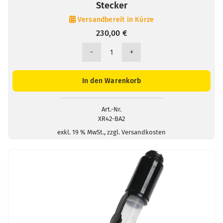
Stecker
Versandbereit in Kürze
230,00
€
XR42
pH-
und
In den Warenkorb
Redox-
Bezugselektrode
/
Art.-Nr.
XR42-BA2
2mm-
Stecker
exkl. 19 % MwSt., zzgl. Versandkosten
Menge