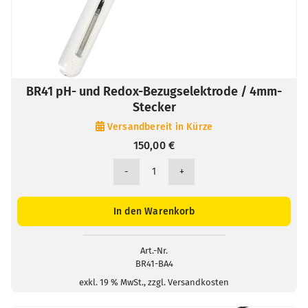
BR41 pH- und Redox-Bezugselektrode / 4mm-
Stecker
Versandbereit in Kürze
150,00
€
BR41
pH-
und
In den Warenkorb
Redox-
Bezugselektrode
/
Art.-Nr.
BR41-BA4
4mm-
Stecker
exkl. 19 % MwSt., zzgl. Versandkosten
Menge