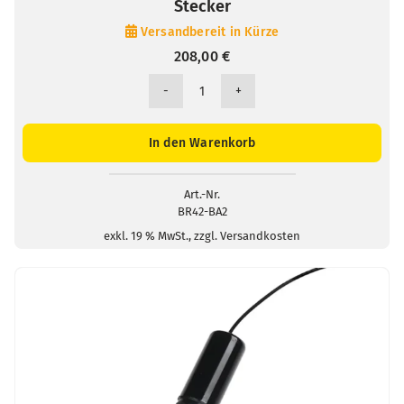
Stecker
Versandbereit in Kürze
208,00
€
BR42
pH-
und
In den Warenkorb
Redox-
Bezugselektrode
/
Art.-Nr.
BR42-BA2
2mm-
Stecker
exkl. 19 % MwSt., zzgl. Versandkosten
Menge