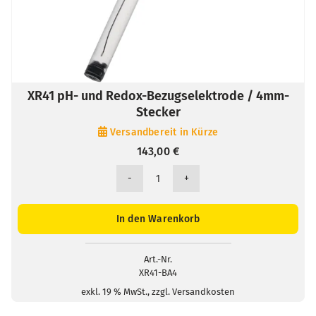
XR41 pH- und Redox-Bezugselektrode / 4mm-
Stecker
Versandbereit in Kürze
143,00
€
XR41
pH-
und
In den Warenkorb
Redox-
Bezugselektrode
/
Art.-Nr.
XR41-BA4
4mm-
Stecker
exkl. 19 % MwSt., zzgl. Versandkosten
Menge