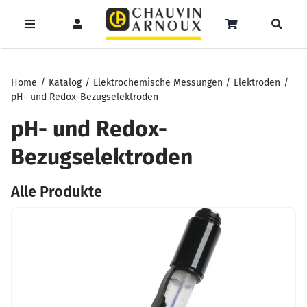
Zum
Inhalt
Toggle
Toggle
Toggle
springen
Navigation
Navigation
Naviga
Products
Service
Menüeintrag
search
Home
Katalog
Elektrochemische Messungen
Elektroden
pH- und Redox-Bezugselektroden
Support
pH- und Redox-
Seminare
Bezugselektroden
Unser Team
Alle Produkte
Katalog