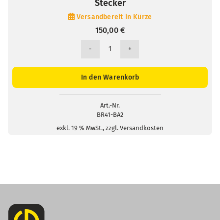
Stecker
Versandbereit in Kürze
150,00
€
BR41
pH-
und
In den Warenkorb
Redox-
Bezugselektrode
/
Art.-Nr.
BR41-BA2
2mm-
Stecker
exkl. 19 % MwSt., zzgl. Versandkosten
Menge