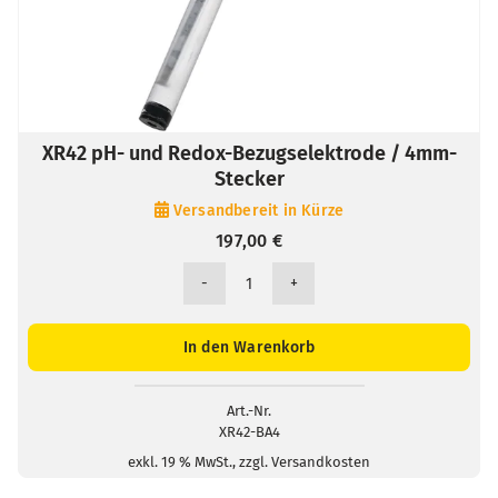
XR42 pH- und Redox-Bezugselektrode / 4mm-
Stecker
Versandbereit in Kürze
197,00
€
XR42
pH-
und
In den Warenkorb
Redox-
Bezugselektrode
/
Art.-Nr.
XR42-BA4
4mm-
Stecker
exkl. 19 % MwSt., zzgl. Versandkosten
Menge