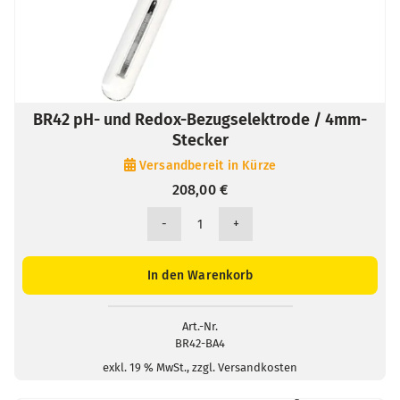
BR42 pH- und Redox-Bezugselektrode / 4mm-
Stecker
Versandbereit in Kürze
208,00
€
BR42
pH-
und
In den Warenkorb
Redox-
Bezugselektrode
/
Art.-Nr.
BR42-BA4
4mm-
Stecker
exkl. 19 % MwSt., zzgl. Versandkosten
Menge