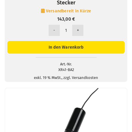
Stecker
Versandbereit in Kürze
143,00
€
XR41
pH-
und
In den Warenkorb
Redox-
Bezugselektrode
/
Art.-Nr.
XR41-BA2
2mm-
Stecker
exkl. 19 % MwSt., zzgl. Versandkosten
Menge