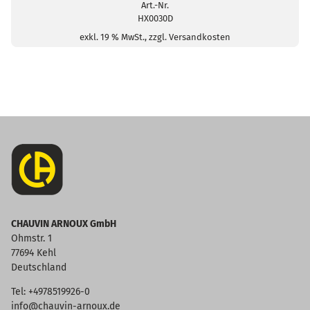
CAT
Art.-Nr.
HX0030D
III
250
exkl. 19 % MwSt., zzgl. Versandkosten
MHz
Menge
CHAUVIN ARNOUX GmbH
Ohmstr. 1
77694 Kehl
Deutschland
Tel: +4978519926-0
info@chauvin-arnoux.de