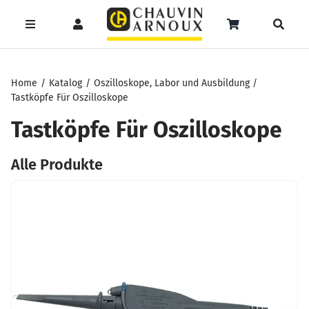
Zum
Inhalt
Toggle
Toggle
Toggle
springen
Navigation
Navigation
Naviga
Products
Service
Menüeintrag
search
Home
Katalog
Oszilloskope, Labor und Ausbildung
Tastköpfe Für Oszilloskope
Support
Tastköpfe Für Oszilloskope
Seminare
Alle Produkte
Unser Team
Katalog