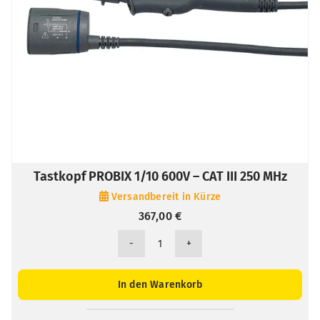
Tastkopf PROBIX 1/10 600V – CAT III 250 MHz
Versandbereit in Kürze
367,00
€
Tastkopf
PROBIX
1/10
In den Warenkorb
600V
-