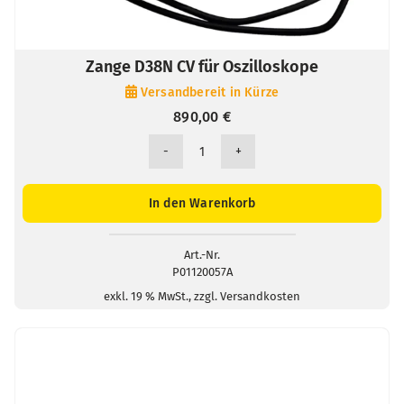
Zange D38N CV für Oszilloskope
Versandbereit in Kürze
890,00
€
Zange
D38N
CV
In den Warenkorb
für
Oszilloskope
Menge
Art.-Nr.
P01120057A
exkl. 19 % MwSt., zzgl. Versandkosten