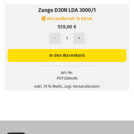
Zange D30N LDA 3000/1
Versandbereit in Kürze
539,00
€
Zange
D30N
LDA
In den Warenkorb
3000/1
Menge
Art.-Nr.
P01120049A
exkl. 19 % MwSt., zzgl. Versandkosten