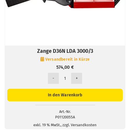
Zange D36N LDA 3000/3
Versandbereit in Kürze
574,00
€
Zange
D36N
LDA
In den Warenkorb
3000/3
Menge
Art.-Nr.
P01120055A
exkl. 19 % MwSt., zzgl. Versandkosten