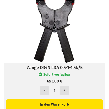
Zange D34N LDA 0.5-1-1.5k/5
Sofort verfügbar
693,00
€
Zange
D34N
LDA
In den Warenkorb
0.5-