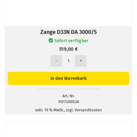
Zange D33N DA 3000/5
Sofort verfügbar
519,00
€
Zange
D33N
DA
In den Warenkorb
3000/5
Menge
Art.-Nr.
P01120052A
exkl. 19 % MwSt., zzgl. Versandkosten