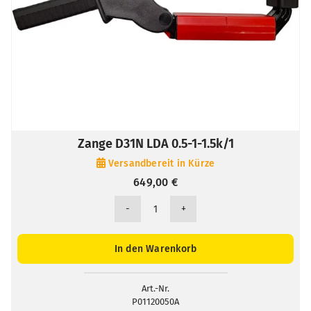
Zange D31N LDA 0.5-1-1.5k/1
Versandbereit in Kürze
649,00
€
Zange
D31N
LDA
In den Warenkorb
0.5-
1-
1.5k/1
Art.-Nr.
P01120050A
Menge