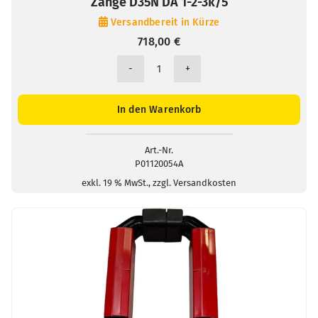
Zange D35N DA 1-2-3k/5
Versandbereit in Kürze
718,00
€
Zange
D35N
DA
In den Warenkorb
1-
2-
3k/5
Art.-Nr.
P01120054A
Menge
exkl. 19 % MwSt., zzgl. Versandkosten