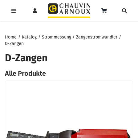
Zum
Inhalt
Toggle
Toggle
Toggle
springen
Navigation
Navigation
Naviga
Products
Service
Menüeintrag
search
Home
Katalog
Strommessung
Zangenstromwandler
D-Zangen
Support
D-Zangen
Seminare
Alle Produkte
Unser Team
Katalog