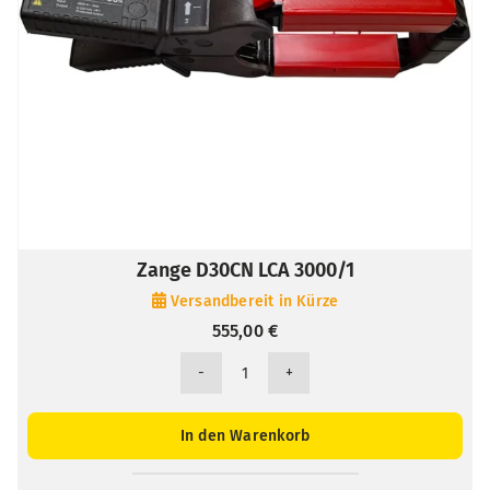
Zange D30CN LCA 3000/1
Versandbereit in Kürze
555,00
€
Zange
D30CN
LCA
In den Warenkorb
3000/1
Menge