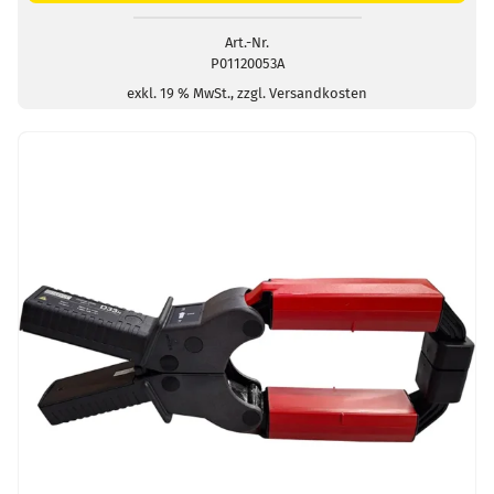
1-
1.5k/5
Art.-Nr.
P01120053A
Menge
exkl. 19 % MwSt., zzgl. Versandkosten