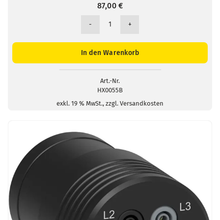
87,00
€
Adapter
USB
/
In den Warenkorb
RS232
Menge
Art.-Nr.
HX0055B
exkl. 19 % MwSt., zzgl. Versandkosten