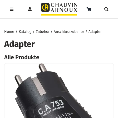
Zum
Inhalt
Toggle
Toggle
Toggle
springen
Navigation
Navigation
Naviga
Products
Service
Menüeintrag
search
Home
Katalog
Zubehör
Anschlusszubehör
Adapter
Support
Adapter
Seminare
Alle Produkte
Unser Team
Katalog