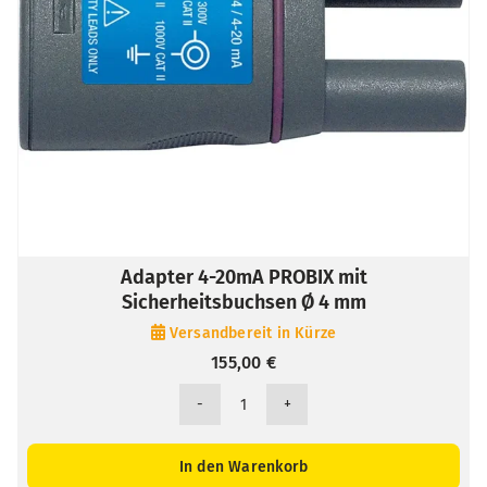
Adapter 4-20mA PROBIX mit
Sicherheitsbuchsen Ø 4 mm
Versandbereit in Kürze
155,00
€
Adapter
4-
20mA
In den Warenkorb
PROBIX