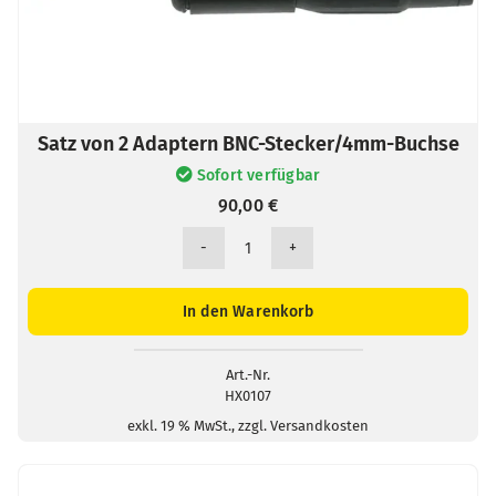
Satz von 2 Adaptern BNC-Stecker/4mm-Buchse
Sofort verfügbar
90,00
€
Satz
von
2
In den Warenkorb
Adaptern
BNC-
Stecker/4mm-
Art.-Nr.
HX0107
Buchse
Menge
exkl. 19 % MwSt., zzgl. Versandkosten