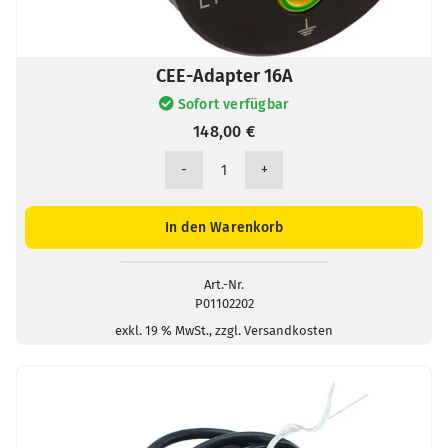
CEE-Adapter 16A
Sofort verfügbar
148,00
€
CEE-
Adapter
16A
In den Warenkorb
Menge
Art.-Nr.
P01102202
exkl. 19 % MwSt., zzgl. Versandkosten