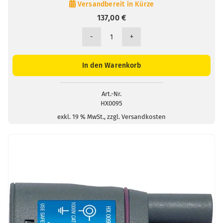
Versandbereit in Kürze
137,00
€
Adapter
1000V
PROBIX
In den Warenkorb
mit
Sicherheitsbuchsen
Ø
Art.-Nr.
HX0095
4
mm
exkl. 19 % MwSt., zzgl. Versandkosten
Menge