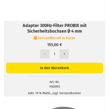
Adapter 300Hz-Filter PROBIX mit
Sicherheitsbuchsen Ø 4 mm
Versandbereit in Kürze
155,00
€
Adapter
300Hz-
Filter
In den Warenkorb
PROBIX
mit
Sicherheitsbuchsen
Art.-Nr.
HX0093
Ø
4
exkl. 19 % MwSt., zzgl. Versandkosten
mm
Menge