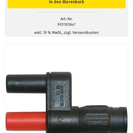
2
In den Warenkorb
Adaptern
BNC-
Stecker/4mm-
Art.-Nr.
P01101847
Stecker
Menge
exkl. 19 % MwSt., zzgl. Versandkosten