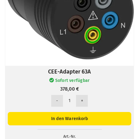
CEE-Adapter 63A
Sofort verfügbar
378,00
€
CEE-
Adapter
63A
In den Warenkorb
Menge
Art.-Nr.