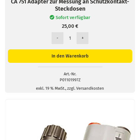
CA 751 Adapter zur Messung an Schutzkontakt-
Steckdosen
Sofort verfügbar
25,00
€
CA
751
Adapter
In den Warenkorb
zur
Messung
an
Art.-Nr.
P01101997Z
Schutzkontakt-
Steckdosen
exkl. 19 % MwSt., zzgl. Versandkosten
Menge