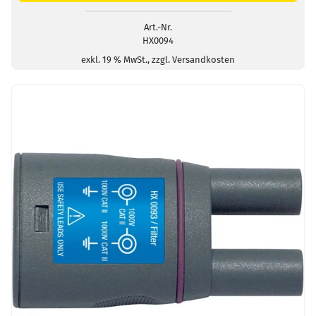
mit
Sicherheitsbuchsen
Art.-Nr.
HX0094
Ø
4
exkl. 19 % MwSt., zzgl. Versandkosten
mm
Menge