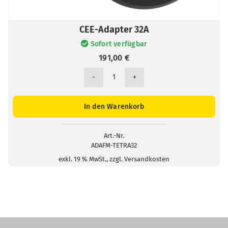
CEE-Adapter 32A
Sofort verfügbar
191,00
€
CEE-
Adapter
32A
In den Warenkorb
Menge
Art.-Nr.
ADAFM-TETRA32
exkl. 19 % MwSt., zzgl. Versandkosten