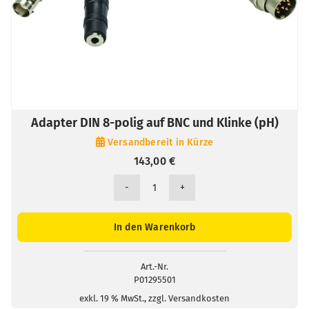
Adapter DIN 8-polig auf BNC und Klinke (pH)
Versandbereit in Kürze
143,00
€
Adapter
DIN
8-
In den Warenkorb
polig
auf
BNC
Art.-Nr.
P01295501
und
Klinke
exkl. 19 % MwSt., zzgl. Versandkosten