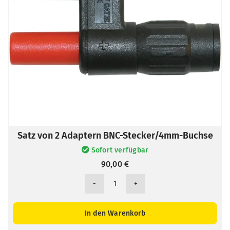
Satz von 2 Adaptern BNC-Stecker/4mm-Buchse
Sofort verfügbar
90,00
€
Satz
von
2
In den Warenkorb
Adaptern