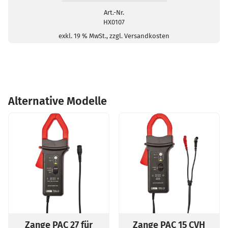
BNC-
Stecker/4mm-
Art.-Nr.
HX0107
Buchse
Menge
exkl. 19 % MwSt., zzgl. Versandkosten
Alternative Modelle
 27 für
Zange PAC 15 CVH
Zange PAC 1