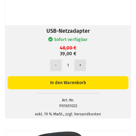
USB-Netzadapter
Sofort verfügbar
Ursprünglicher
Aktueller
48,00
€
39,00
Preis
Preis
€
war:
ist:
48,00 €
39,00 €.
USB-
Netzadapter
Menge
In den Warenkorb
Art.-Nr.
P01651023
exkl. 19 % MwSt., zzgl. Versandkosten