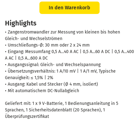
PAC
16
In den Warenkorb
CVH
Highlights
Menge
• Zangenstromwandler zur Messung von kleinen bis hohen
Gleich- und Wechselströmen
• Umschließungs-Ø: 30 mm oder 2 x 24 mm
• Eingang: Messumfang 0,5 A…40 A AC | 0,5 A…60 A DC | 0,5 A…400
A AC | 0,5 A…600 A DC
• Ausgangssignal: Gleich- und Wechselspannung
• Übersetzungsverhältnis: 1 A/10 mV | 1 A/1 mV, Typische
Genauigkeit: ≤ 1,5% | 2%
• Ausgang: Kabel und Stecker (Ø 4 mm, isoliert)
• Mit automatischem DC-Nullabgleich
Geliefert mit: 1 x 9 V-Batterie, 1 Bedienungsanleitung in 5
Sprachen, 1 Sicherheitsdatenblatt (20 Sprachen), 1
Überprüfungszertifikat