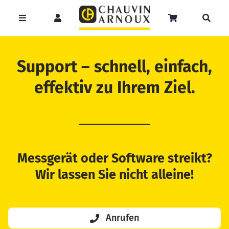
Zum
Inhalt
Toggle
Toggle
Toggle
springen
Navigation
Navigation
Naviga
Products
Service
Menüeintrag
search
Support – schnell, einfach,
Support
effektiv zu Ihrem Ziel.
Seminare
Unser Team
Messgerät oder Software streikt?
Katalog
Wir lassen Sie nicht alleine!
Anrufen