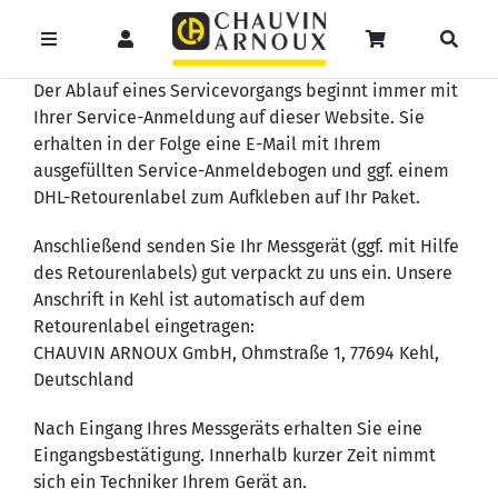
Zum
Inhalt
Toggle
Toggle
Toggle
springen
Navigation
Navigation
Naviga
Der Ablauf eines Servicevorgangs beginnt immer mit
Products
Service
Menüeintrag
search
Ihrer Service-Anmeldung auf dieser Website. Sie
erhalten in der Folge eine E-Mail mit Ihrem
Support
ausgefüllten Service-Anmeldebogen und ggf. einem
DHL-Retourenlabel zum Aufkleben auf Ihr Paket.
Seminare
Anschließend senden Sie Ihr Messgerät (ggf. mit Hilfe
des Retourenlabels) gut verpackt zu uns ein. Unsere
Unser Team
Anschrift in Kehl ist automatisch auf dem
Retourenlabel eingetragen:
Katalog
CHAUVIN ARNOUX GmbH, Ohmstraße 1, 77694 Kehl,
Deutschland
Nach Eingang Ihres Messgeräts erhalten Sie eine
Eingangsbestätigung. Innerhalb kurzer Zeit nimmt
sich ein Techniker Ihrem Gerät an.