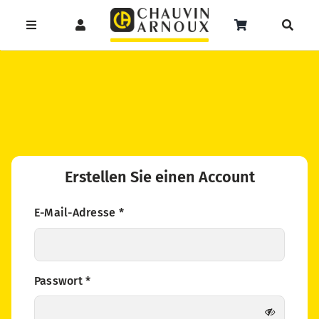
Zum
Inhalt
Toggle
Toggle
Toggle
springen
Navigation
Navigation
Naviga
Products
Service
Menüeintrag
search
Support
Seminare
Erstellen Sie einen Account
Unser Team
E-Mail-Adresse
*
Katalog
Passwort
*