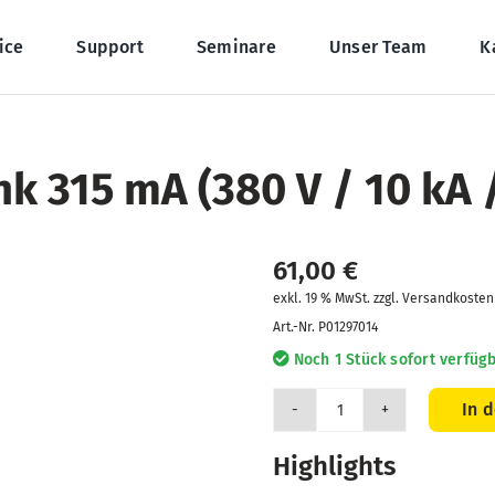
ice
Support
Seminare
Unser Team
K
ink 315 mA (380 V / 10 kA
61,00
€
exkl. 19 % MwSt. zzgl. Versandkosten
Art.-Nr.
P01297014
Noch 1 Stück sofort verfügb
In 
10
St.
Highlights
Sicherung