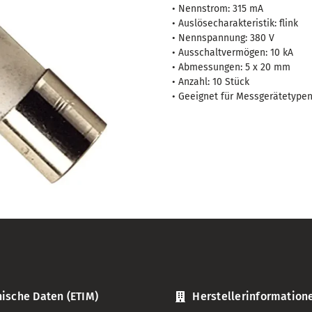
flink
• Nennstrom: 315 mA
315
• Auslösecharakteristik: flink
mA
• Nennspannung: 380 V
• Ausschaltvermögen: 10 kA
(380
• Abmessungen: 5 x 20 mm
V
• Anzahl: 10 Stück
/
• Geeignet für Messgerätetypen
10
kA
/
5x20
mm)
Menge
ische Daten (ETIM)
Herstellerinformation