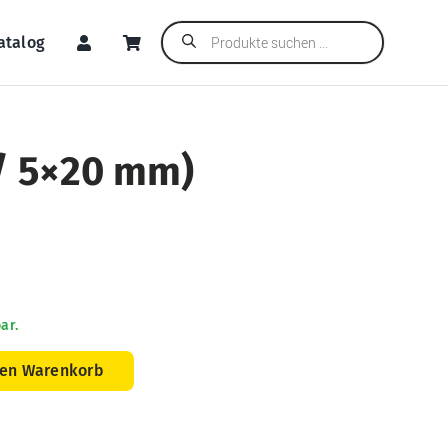
Products
atalog
search
 / 5×20 mm)
ar.
den Warenkorb