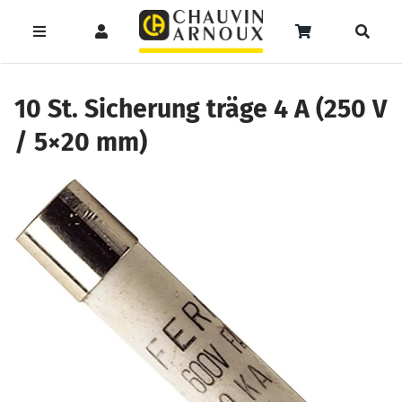
Zum
Inhalt
Toggle
Toggle
Toggle
springen
Navigation
Navigation
Naviga
Products
Service
Menüeintrag
search
10 St. Sicherung träge 4 A (250 V
/ 5×20 mm)
Support
Seminare
Unser Team
Katalog