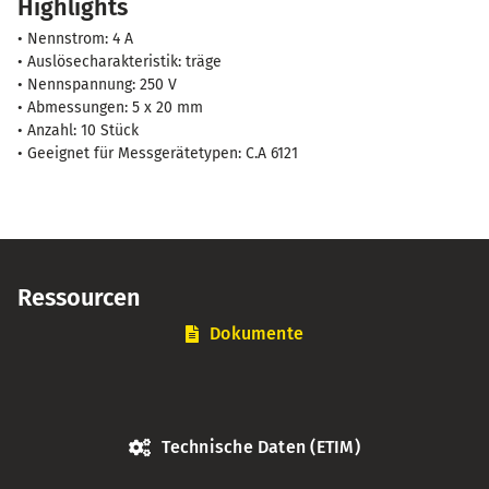
Highlights
4
A
• Nennstrom: 4 A
(250
• Auslösecharakteristik: träge
V
• Nennspannung: 250 V
• Abmessungen: 5 x 20 mm
/
• Anzahl: 10 Stück
5x20
• Geeignet für Messgerätetypen: C.A 6121
mm)
Menge
Ressourcen
Dokumente
Technische Daten (ETIM)