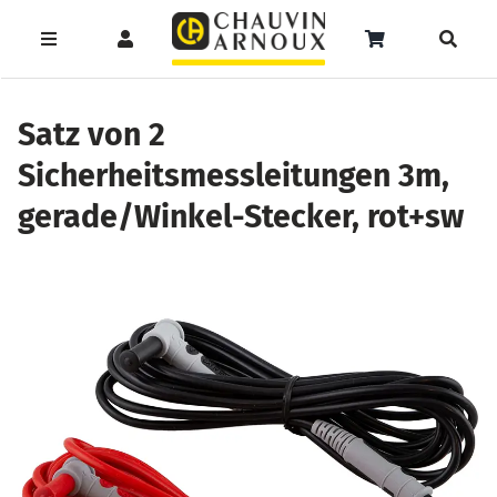
Zum
Inhalt
Toggle
Toggle
Toggle
springen
Navigation
Navigation
Naviga
Products
Service
Menüeintrag
search
Satz von 2
Sicherheitsmessleitungen 3m,
Support
gerade/Winkel-Stecker, rot+sw
Seminare
Unser Team
Katalog