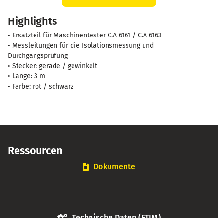
Sicherheitsmessleitungen
Highlights
3m,
gerade/Winkel-
• Ersatzteil für Maschinentester C.A 6161 / C.A 6163
Stecker,
• Messleitungen für die Isolationsmessung und
rot+sw
Durchgangsprüfung
• Stecker: gerade / gewinkelt
Menge
• Länge: 3 m
• Farbe: rot / schwarz
Ressourcen
Dokumente
Technische Daten (ETIM)