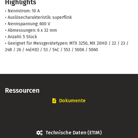
Highlights
A
(600
• Nennstrom: 10 A
V
• Auslösecharakteristik: superflink
/
• Nennspannung: 600 V
• Abmessungen: 6 x 32 mm
6x32
• Anzahl: 5 Stück
mm)
• Geeignet für Messgerätetypen: MTX 3250, MX 20HD / 22 / 23 /
Menge
24B / 26 / 44(HD) / 53 / 54C / 553 / 5006 / 5060
Ressourcen
Dokumente
Technische Daten (ETIM)