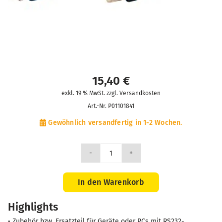
15,40
€
exkl. 19 % MwSt. zzgl. Versandkosten
Art.-Nr.
P01101841
Gewöhnlich versandfertig in 1-2 Wochen.
Adapter
DB9F-
DB25M
In den Warenkorb
Menge
Highlights
• Zubehör bzw. Ersatzteil für Geräte oder PCs mit RS232-