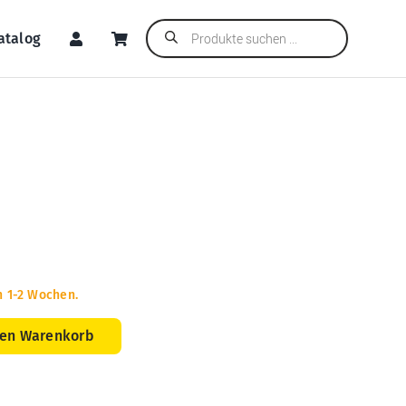
Products
atalog
search
n 1-2 Wochen.
den Warenkorb