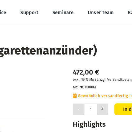
ice
Support
Seminare
Unser Team
K
igarettenanzünder)
472,00
€
exkl. 19 % MwSt. zzgl. Versandkosten
Art.-Nr.
HX0061
Gewöhnlich versandfertig i
In 
Adapter
für
Highlights
KFZ