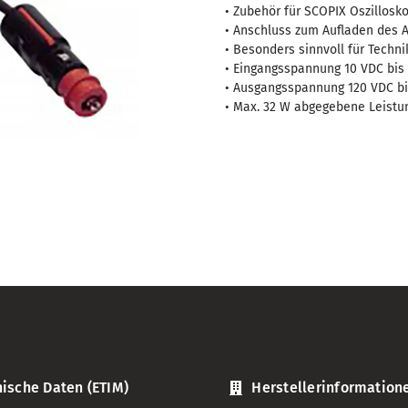
(Zigarettenanzünde
• Zubehör für SCOPIX Oszillosk
Menge
• Anschluss zum Aufladen des 
• Besonders sinnvoll für Techni
• Eingangsspannung 10 VDC bis
• Ausgangsspannung 120 VDC bi
• Max. 32 W abgegebene Leistu
ische Daten (ETIM)
Herstellerinformation