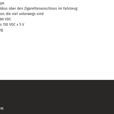
r)
ope
Akkus über den Zigarettenanschluss im Fahrzeug
ker, die viel unterwegs sind
 60 VDC
s 150 VDC ± 5 V
ng
en