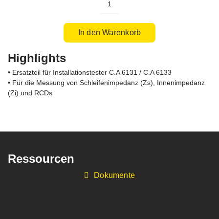
Anschlussleitung
mit
Schutzkontaktstecker
In den Warenkorb
Menge
Highlights
• Ersatzteil für Installationstester C.A 6131 / C.A 6133
• Für die Messung von Schleifenimpedanz (Zs), Innenimpedanz
(Zi) und RCDs
Ressourcen
Dokumente