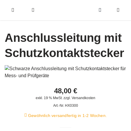
Zum
Inhalt
Toggle
Toggle
Toggle
springen
Navigation
Navigation
Naviga
Products
Service
Menüeintrag
search
Anschlussleitung mit
Support
Schutzkontaktstecker
Seminare
Unser Team
Katalog
48,00
€
exkl. 19 % MwSt. zzgl. Versandkosten
Art.-Nr.
HX0300
Gewöhnlich versandfertig in 1-2 Wochen.