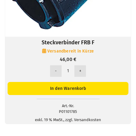
Steckverbinder FRB F
Versandbereit in Kürze
46,00
€
Steckverbinder
FRB
F
In den Warenkorb
Menge
Art.-Nr.
P01101785
exkl. 19 % MwSt., zzgl. Versandkosten