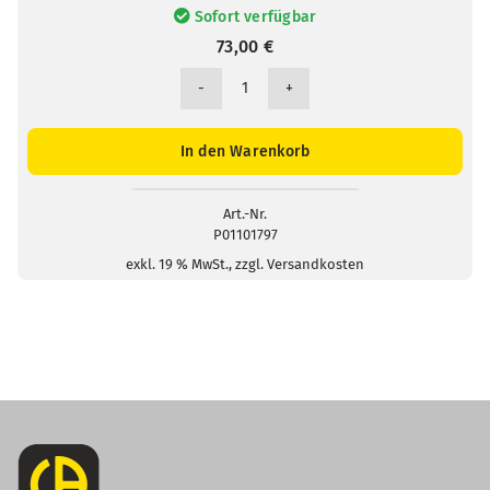
Sofort verfügbar
73,00
€
Reflex-
Klebeband
(15
In den Warenkorb
Stück
mit
0,1
Art.-Nr.
P01101797
m)
Menge
exkl. 19 % MwSt., zzgl. Versandkosten