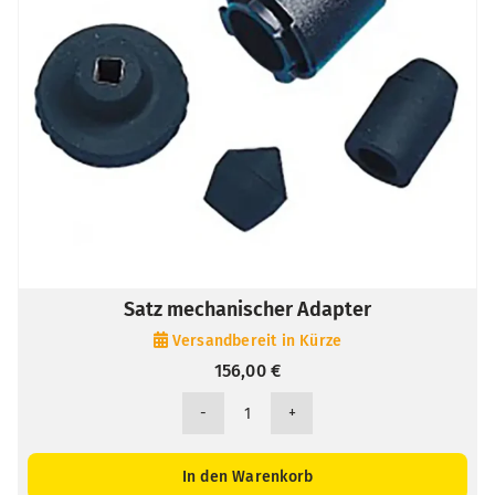
Satz mechanischer Adapter
Versandbereit in Kürze
156,00
€
Satz
mechanischer
Adapter
In den Warenkorb
Menge