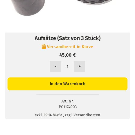
Aufsätze (Satz von 3 Stück)
Versandbereit in Kürze
45,00
€
Aufsätze
(Satz
von
In den Warenkorb
3
Stück)
Menge
Art.-Nr.
P01174903
exkl. 19 % MwSt., zzgl. Versandkosten