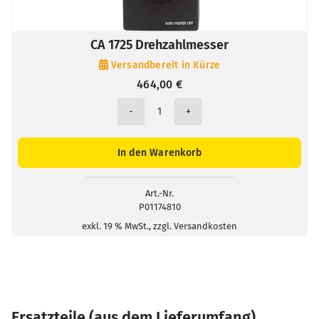
CA 1725 Drehzahlmesser
Versandbereit in Kürze
464,00
€
CA
1725
Drehzahlmesser
In den Warenkorb
Menge
Art.-Nr.
P01174810
exkl. 19 % MwSt., zzgl. Versandkosten
Ersatzteile (aus dem Lieferumfang)