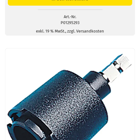
/
USB-
B
Art.-Nr.
P01295293
Menge
exkl. 19 % MwSt., zzgl. Versandkosten