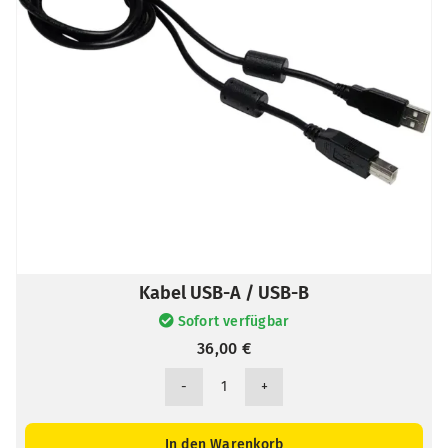
Kabel USB-A / USB-B
Sofort verfügbar
36,00
€
Kabel
USB-
A
In den Warenkorb