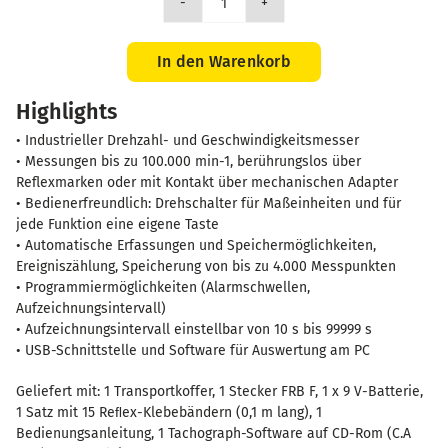
CA
1727
Drehzahlmesser
In den Warenkorb
inkl.
Highlights
Software
Menge
• Industrieller Drehzahl- und Geschwindigkeitsmesser
• Messungen bis zu 100.000 min-1, berührungslos über
Reflexmarken oder mit Kontakt über mechanischen Adapter
• Bedienerfreundlich: Drehschalter für Maßeinheiten und für
jede Funktion eine eigene Taste
• Automatische Erfassungen und Speichermöglichkeiten,
Ereigniszählung, Speicherung von bis zu 4.000 Messpunkten
• Programmiermöglichkeiten (Alarmschwellen,
Aufzeichnungsintervall)
• Aufzeichnungsintervall einstellbar von 10 s bis 99999 s
• USB-Schnittstelle und Software für Auswertung am PC
Geliefert mit: 1 Transportkoffer, 1 Stecker FRB F, 1 x 9 V-Batterie,
1 Satz mit 15 Reﬂex-Klebebändern (0,1 m lang), 1
Bedienungsanleitung, 1 Tachograph-Software auf CD-Rom (C.A