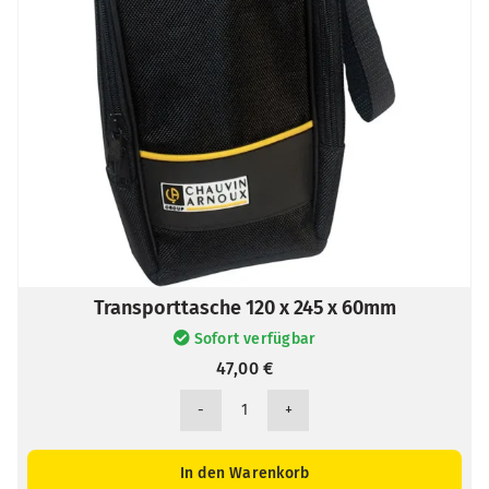
Transporttasche 120 x 245 x 60mm
Sofort verfügbar
47,00
€
Transporttasche
120
x
In den Warenkorb
245