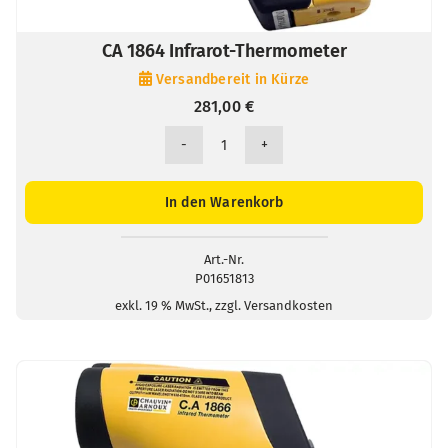
CA 1864 Infrarot-Thermometer
Versandbereit in Kürze
281,00
€
CA
1864
Infrarot-
In den Warenkorb
Thermometer
Menge
Art.-Nr.
P01651813
exkl. 19 % MwSt., zzgl. Versandkosten