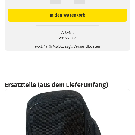
CA
1866
Infrarot-
In den Warenkorb
Thermometer
Menge
Art.-Nr.
P01651814
exkl. 19 % MwSt., zzgl. Versandkosten
Ersatzteile (aus dem Lieferumfang)