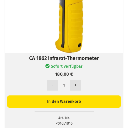
CA 1862 Infrarot-Thermometer
Sofort verfügbar
180,00
€
CA
1862
Infrarot-
In den Warenkorb
Thermometer
Menge
Art.-Nr.
P01651816