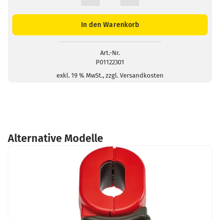
Kalibrierschleife
CL1
Menge
In den Warenkorb
Art.-Nr.
P01122301
exkl. 19 % MwSt., zzgl. Versandkosten
Alternative Modelle