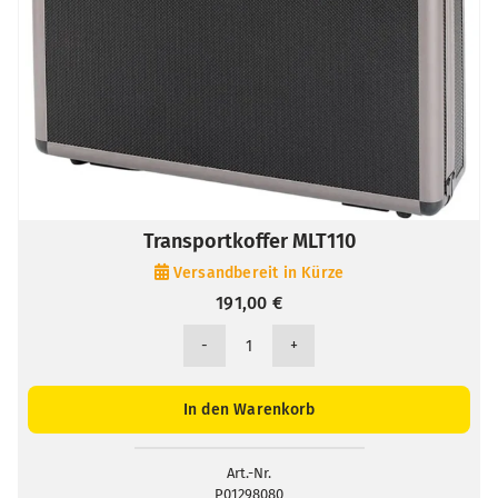
Transportkoffer MLT110
Versandbereit in Kürze
191,00
€
Transportkoffer
MLT110
Menge
In den Warenkorb
Art.-Nr.
P01298080