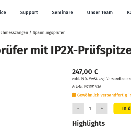
ice
Support
Seminare
Unser Team
K
fachmesszangen
Spannungsprüfer
üfer mit IP2X-Prüfspitz
247,00
€
exkl. 19 % MwSt. zzgl. Versandkosten
Art.-Nr.
P01191773A
Gewöhnlich versandfertig i
In 
CA
773
Highlights
Spannungsprüfer