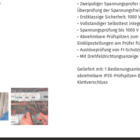
mit
• Zweipoliger Spannungsprüfer 
IP2X-
Überprüfung der Spannungsfrei
Prüfspitzen
• Erstklassige Sicherheit: 1000 V
• Vollständiger Selbsttest inte
Menge
• Spannungsprüfung bis 1000 V 
• Abnehmbare Prüfspitzen zum
Einklipsstellungen am Prüfer 
• Auslöseprüfung von FI-Schutz
• Mit Drehfeldrichtungsanzeige
Geliefert mit: 1 Bedienungsanle
abnehmbare IP2X-Prüfspitzen Ø 
Klettverschluss