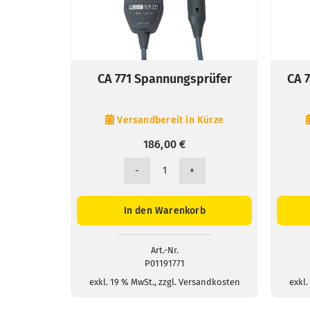
CA 771 Spannungsprüfer
CA 
Versandbereit in Kürze
186,00
€
CA
771
Spannungsprüfer
In den Warenkorb
Menge
Art.-Nr.
P01191771
exkl. 19 % MwSt., zzgl. Versandkosten
exkl.