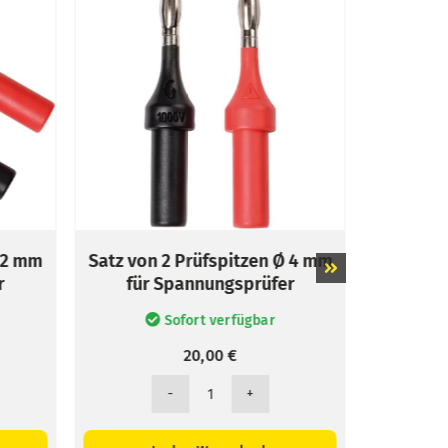
tz von 2 Prüfspitzen Ø 4 mm
Spitzen-Schutzk
für Spannungsprüfer
Sofort verfügbar
Versandbereit in 
20,00
€
11,35
€
Satz
Spitzen-
von
Schutzk
2
Menge