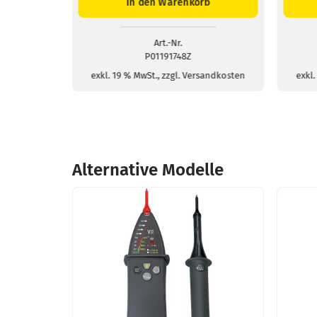
In den Warenkorb
In den Ware
für
Prüf
Schutzkontakt-
CAT
Steckdosen
IV
Menge
für
Art.-Nr.
Art.-Nr.
Span
P01191748Z
P01102123
Men
exkl. 19 % MwSt., zzgl. Versandkosten
exkl. 19 % MwSt., zzgl.
Alternative Modelle