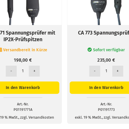
771 Spannungsprüfer mit
CA 773 Spannungsprü
IP2X-Prüfspitzen
Versandbereit in Kürze
Sofort verfügbar
198,00
€
235,00
€
CA
CA
771
773
Spannungsprüfer
Spannungspr
In den Warenkorb
In den Warenkorb
mit
Menge
IP2X-
Prüfspitzen
Art.-Nr.
Art.-Nr.
P01191771A
P01191773
Menge
 19 % MwSt., zzgl. Versandkosten
exkl. 19 % MwSt., zzgl. Versand