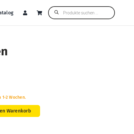
Products
atalog
search
en
n 1-2 Wochen.
den Warenkorb