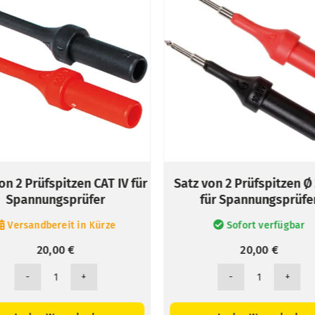
en CAT IV für
Satz von 2 Prüfspitzen Ø 2 mm
Sa
rüfer
für Spannungsprüfer
 in Kürze
Sofort verfügbar
20,00
€
Satz
von
2