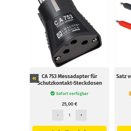
CA 753 Messadapter für
Satz von 2 Prüfspitz
Schutzkontakt-Steckdosen
Spannungsp
Sofort verfügbar
Versandbereit
25,00
€
20,00
€
CA
Satz
753
von
Messadapter
2