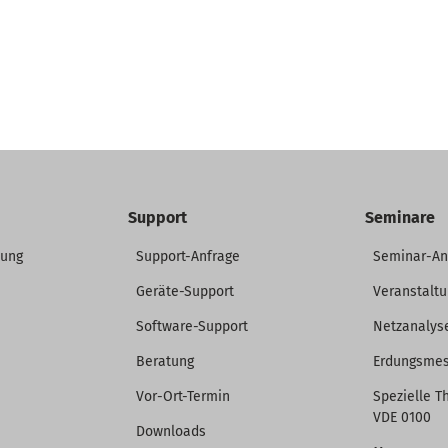
Support
Seminare
dung
Support-Anfrage
Seminar-A
Geräte-Support
Veranstalt
Software-Support
Netzanalys
Beratung
Erdungsme
Vor-Ort-Termin
Spezielle T
VDE 0100
Downloads