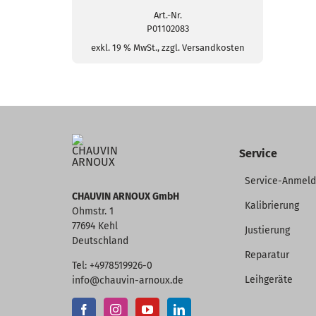
Art.-Nr.
P01102083
exkl. 19 % MwSt., zzgl. Versandkosten
Service
Service-Anmel
CHAUVIN ARNOUX GmbH
Kalibrierung
Ohmstr. 1
77694 Kehl
Justierung
Deutschland
Reparatur
Tel: +4978519926-0
Leihgeräte
info@chauvin-arnoux.de