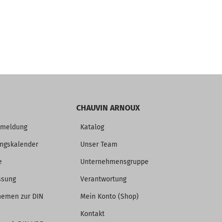
CHAUVIN ARNOUX
nmeldung
Katalog
ungskalender
Unser Team
e
Unternehmensgruppe
ssung
Verantwortung
hemen zur DIN
Mein Konto (Shop)
Kontakt