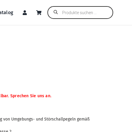
Products
atalog
search
llbar. Sprechen Sie uns an.
ng von Umgebungs- und Störschallpegeln gemäß
lasse 2