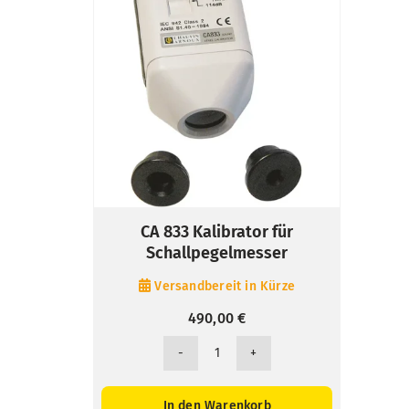
CA 833 Kalibrator für
Schallpegelmesser
Versandbereit in Kürze
490,00
€
CA
833
Kalibrator
In den Warenkorb