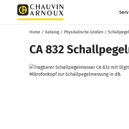
Zum
Inhalt
Serv
springen
Home
Katalog
Physikalische Größen
Schallpege
CA 832 Schallpege