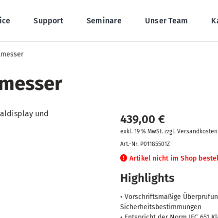
ice
Support
Seminare
Unser Team
K
lmesser
lmesser
439,00
€
exkl. 19 % MwSt. zzgl. Versandkosten
Art.-Nr.
P01185501Z
Artikel nicht im Shop beste
Highlights
• Vorschriftsmäßige Überprüfu
Sicherheitsbestimmungen
• Entspricht der Norm IEC 651 K