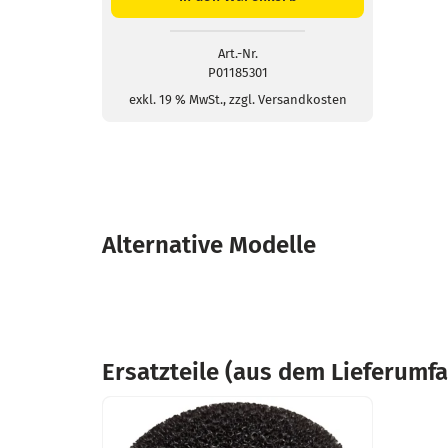
für
Schallpegelmesser
Menge
Art.-Nr.
P01185301
exkl. 19 % MwSt., zzgl. Versandkosten
Alternative Modelle
Ersatzteile (aus dem Lieferumf