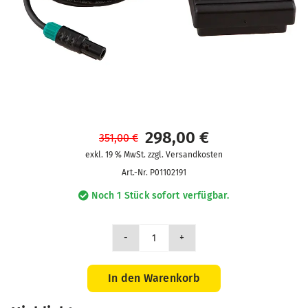
298,00
€
351,00
€
Ursprünglicher
Aktueller
exkl. 19 % MwSt. zzgl. Versandkosten
Preis
Preis
Art.-Nr.
P01102191
war:
ist:
Noch 1 Stück sofort verfügbar.
351,00 €
298,00 €.
Fußschalter
zur
Fernbedienung
In den Warenkorb
Nr.