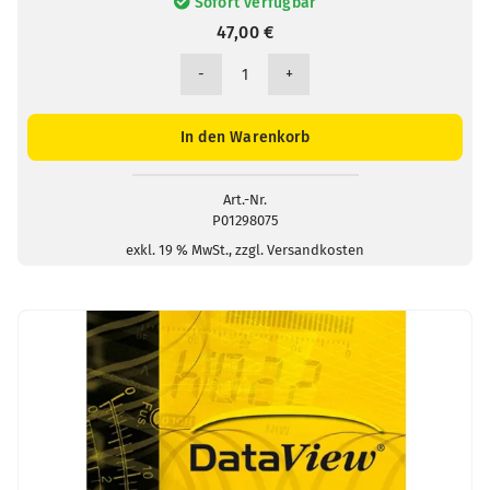
Sofort verfügbar
47,00
€
Transporttasche
120
x
In den Warenkorb
245
x
60mm
Art.-Nr.
P01298075
Menge
exkl. 19 % MwSt., zzgl. Versandkosten