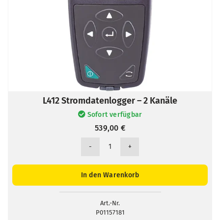
L412 Stromdatenlogger – 2 Kanäle
Sofort verfügbar
539,00
€
L412
Stromdatenlogger
-
In den Warenkorb
2
Kanäle
Menge
Art.-Nr.
P01157181