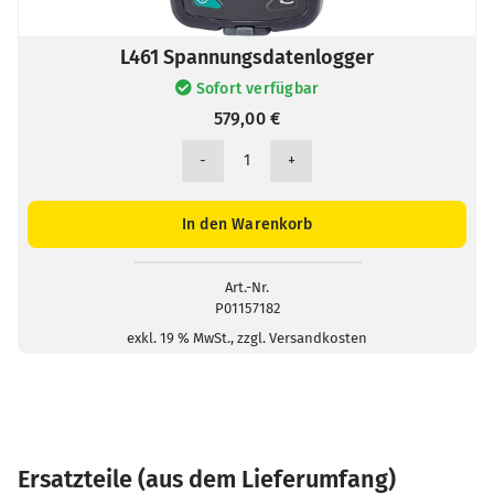
L461 Spannungsdatenlogger
Sofort verfügbar
579,00
€
L461
Spannungsdatenlogger
Menge
In den Warenkorb
Art.-Nr.
P01157182
exkl. 19 % MwSt., zzgl. Versandkosten
Ersatzteile (aus dem Lieferumfang)