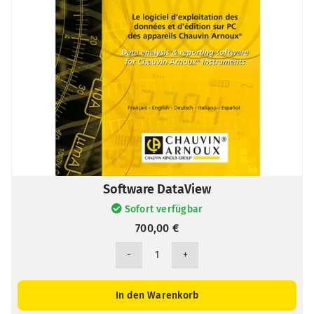
Software DataView
Sofort verfügbar
700,00
€
Software
DataView
Menge
In den Warenkorb