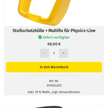
Stoßschutzhülle + Multifix für Physics-Line
Sofort verfügbar
69,00
€
Stoßschutzhülle
+
Multifix
In den Warenkorb
für
Physics-
Line
Art.-Nr.
P01654252
Menge
exkl. 19 % MwSt., zzgl. Versandkosten