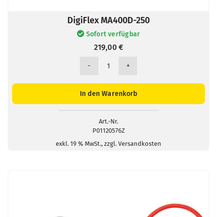
DigiFlex MA400D-250
Sofort verfügbar
219,00
€
DigiFlex
MA400D-
250
In den Warenkorb
Menge
Art.-Nr.
P01120576Z
exkl. 19 % MwSt., zzgl. Versandkosten