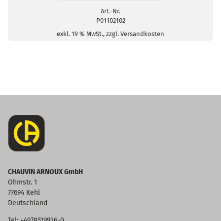
-
5
Art.-Nr.
P01102102
Stück
Menge
exkl. 19 % MwSt., zzgl. Versandkosten
CHAUVIN ARNOUX GmbH
Ohmstr. 1
77694 Kehl
Deutschland
Tel: +4978519926-0