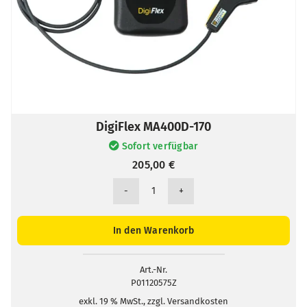
DigiFlex MA400D-170
Sofort verfügbar
205,00
€
DigiFlex
MA400D-
170
In den Warenkorb
Menge
Art.-Nr.
P01120575Z
exkl. 19 % MwSt., zzgl. Versandkosten