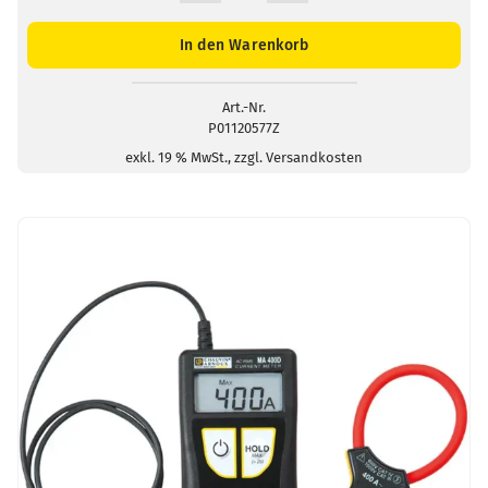
MA4000D-
350
In den Warenkorb
Menge
Art.-Nr.
P01120577Z
exkl. 19 % MwSt., zzgl. Versandkosten