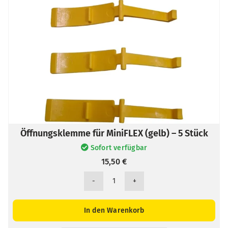
Öffnungsklemme für MiniFLEX (gelb) – 5 Stück
Sofort verfügbar
15,50
€
Öffnungsklemme
für
MiniFLEX
In den Warenkorb
(gelb)