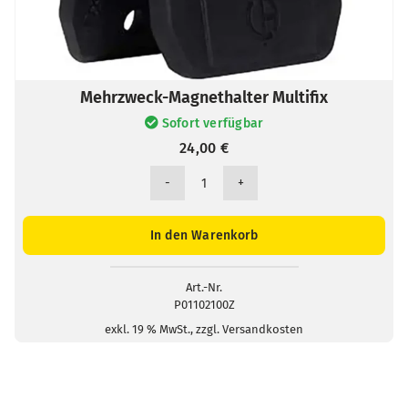
Mehrzweck-Magnethalter Multifix
Sofort verfügbar
24,00
€
Mehrzweck-
Magnethalter
Multifix
In den Warenkorb
Menge
Art.-Nr.
P01102100Z
exkl. 19 % MwSt., zzgl. Versandkosten