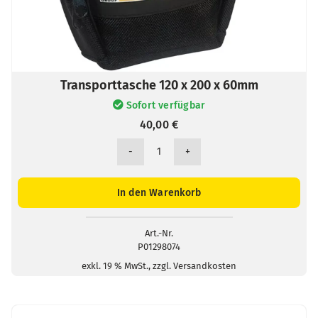
Transporttasche 120 x 200 x 60mm
Sofort verfügbar
40,00
€
Transporttasche
120
x
In den Warenkorb
200
x
60mm
Art.-Nr.
P01298074
Menge
exkl. 19 % MwSt., zzgl. Versandkosten