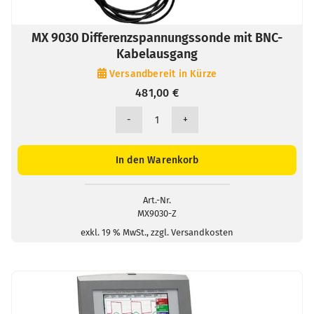
MX 9030 Differenzspannungssonde mit BNC-
Kabelausgang
Versandbereit in Kürze
481,00
€
MX
9030
Differenzspannungssonde
In den Warenkorb
mit
BNC-
Kabelausgang
Art.-Nr.
MX9030-Z
Menge
exkl. 19 % MwSt., zzgl. Versandkosten