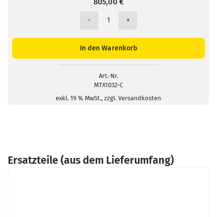
805,00
€
MTX
1032-
C
In den Warenkorb
Differenzspannungssonde
2x50
MHz
Art.-Nr.
MTX1032-C
im
Gehäuse
exkl. 19 % MwSt., zzgl. Versandkosten
MTX-
Pack
Menge
Ersatzteile (aus dem Lieferumfang)