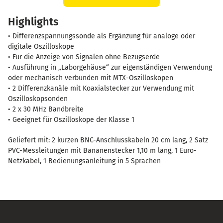
Differenzspannungssonde
Highlights
2x30
MHz
• Differenzspannungssonde als Ergänzung für analoge oder
im
digitale Oszilloskope
Gehäuse
• Für die Anzeige von Signalen ohne Bezugserde
• Ausführung in „Laborgehäuse“ zur eigenständigen Verwendung
MTX-
oder mechanisch verbunden mit MTX-Oszilloskopen
Pack
• 2 Differenzkanäle mit Koaxialstecker zur Verwendung mit
Menge
Oszilloskopsonden
• 2 x 30 MHz Bandbreite
• Geeignet für Oszilloskope der Klasse 1
Geliefert mit: 2 kurzen BNC-Anschlusskabeln 20 cm lang, 2 Satz
PVC-Messleitungen mit Bananenstecker 1,10 m lang, 1 Euro-
Netzkabel, 1 Bedienungsanleitung in 5 Sprachen