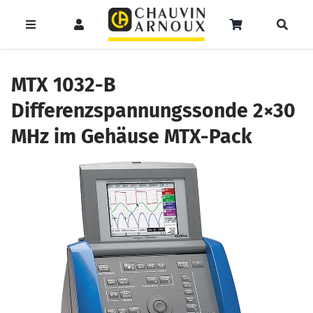
Zum
Inhalt
Toggle
Toggle
Toggle
springen
Navigation
Navigation
Naviga
Products
Service
Menüeintrag
search
MTX 1032-B
Differenzspannungssonde 2×30
Support
MHz im Gehäuse MTX-Pack
Seminare
Unser Team
Katalog