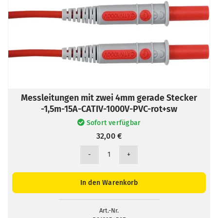
Messleitungen mit zwei 4mm gerade Stecker
-1,5m-15A-CATIV-1000V-PVC-rot+sw
Sofort verfügbar
32,00
€
Messleitungen
mit
zwei
In den Warenkorb
4mm
gerade
Stecker
Art.-Nr.