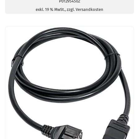
P01295450Z
-1,5m-
15A-
exkl. 19 % MwSt., zzgl. Versandkosten
CATIV-
1000V-
PVC-
rot+sw
Menge