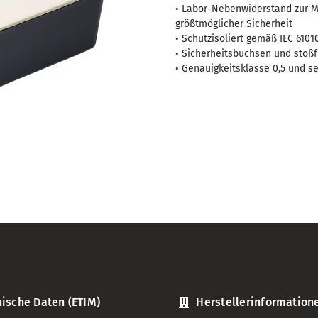
-
• Labor-Nebenwiderstand zur M
100mV
größtmöglicher Sicherheit
Menge
• Schutzisoliert gemäß IEC 61010
• Sicherheitsbuchsen und stoß
• Genauigkeitsklasse 0,5 und se
ische Daten (ETIM)
Herstellerinformation