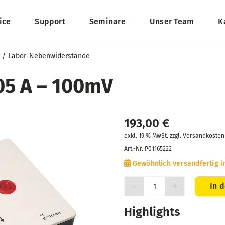
ice
Support
Seminare
Unser Team
K
Labor-Nebenwiderstände
05 A – 100mV
193,00
€
exkl. 19 % MwSt. zzgl. Versandkosten
Art.-Nr.
P01165222
Gewöhnlich versandfertig i
In 
Nebenwiderstand
05
Highlights
A