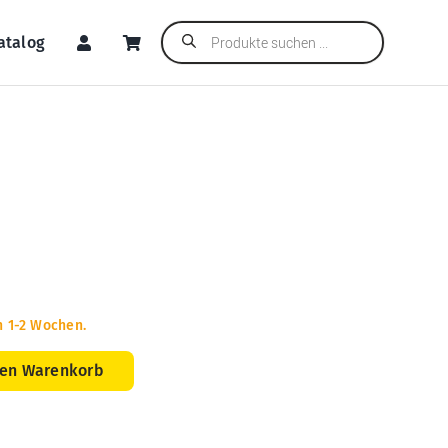
Products
atalog
search
n 1-2 Wochen.
den Warenkorb