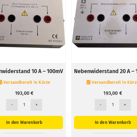
widerstand 10 A – 100mV
Nebenwiderstand 20 A –
Versandbereit in Kürze
Versandbereit in Kürz
193,00
€
193,00
€
Nebenwiderstand
Nebenwider
10
20
A
A
In den Warenkorb
In den Warenkorb
-
-
100mV
100mV