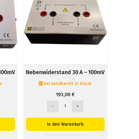
 100mV
Nebenwiderstand 30 A – 100mV
e
Versandbereit in Kürze
193,00
€
stand
Nebenwiderstand
30
A
In den Warenkorb
-
100mV