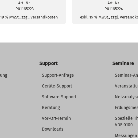
Menge
Menge
Art.-Nr.
Art.-Nr.
P01165223
P01165224
 19 % MwSt., zzgl. Versandkosten
exkl. 19 % MwSt., zzgl. Versand
Support
Seminare
dung
Support-Anfrage
Seminar-A
Geräte-Support
Veranstalt
Software-Support
Netzanalys
Beratung
Erdungsme
Vor-Ort-Termin
Spezielle T
VDE 0100
Downloads
Messungen