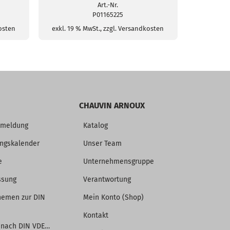
Menge
Art.-Nr.
P01165225
kosten
exkl. 19 % MwSt., zzgl. Versandkosten
CHAUVIN ARNOUX
nmeldung
Katalog
ungskalender
Unser Team
e
Unternehmensgruppe
ssung
Verantwortung
hemen zur DIN
Mein Konto (Shop)
Kontakt
 nach DIN VDE…