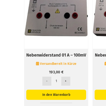
Nebenwiderstand 01 A – 100mV
Neben
Versandbereit in Kürze
193,00
€
Nebenwiderstand
01
A
In den Warenkorb
-
100mV