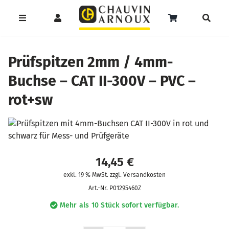
Zum
Inhalt
Toggle
Toggle
Toggle
springen
Navigation
Navigation
Naviga
Products
Service
Menüeintrag
search
Prüfspitzen 2mm / 4mm-
Buchse – CAT II-300V – PVC –
Support
rot+sw
Seminare
Unser Team
Katalog
14,45
€
exkl. 19 % MwSt. zzgl. Versandkosten
Art.-Nr.
P01295460Z
Mehr als 10 Stück sofort verfügbar.