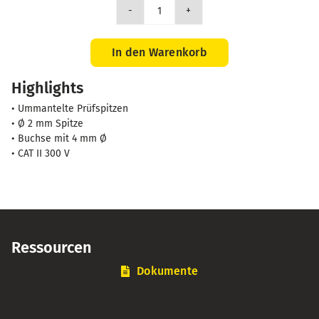
Prüfspitzen
2mm
/
In den Warenkorb
4mm-
Highlights
Buchse
-
• Ummantelte Prüfspitzen
CAT
• Ø 2 mm Spitze
II-
• Buchse mit 4 mm Ø
• CAT II 300 V
300V
-
PVC
-
rot+sw
Menge
Ressourcen
Dokumente