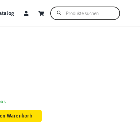
Products
atalog
search
ar.
den Warenkorb