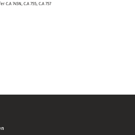
r C.A 745N, C.A 755, C.A 757
en