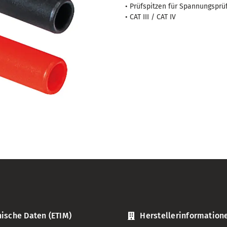
III/IV
• Prüfspitzen für Spannungsprüfe
Menge
• CAT III / CAT IV
ische Daten (ETIM)
Herstellerinformation