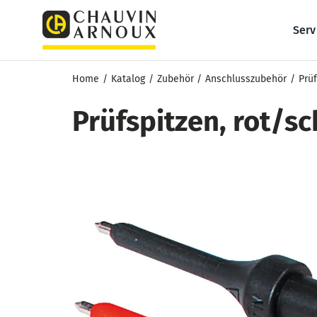
Zum
Inhalt
Serv
springen
Home
Katalog
Zubehör
Anschlusszubehör
Prü
Prüfspitzen, rot/sc