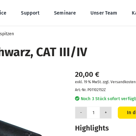
ice
Support
Seminare
Unser Team
K
fspitzen
hwarz, CAT III/IV
20,00
€
exkl. 19 % MwSt. zzgl. Versandkosten
Art.-Nr.
P01102152Z
Noch 3 Stück sofort verfügb
In 
Prüfspitzen,
rot/schwarz,
Highlights
CAT