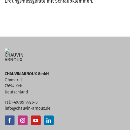
Erdungsmessgeräte mit Schraubklemmen.
CHAUVIN ARNOUX GmbH
Ohmstr. 1
77694 Kehl
Deutschland
Tel: +4978519926-0
info@chauvin-arnoux.de