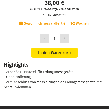
38,00
€
exkl. 19 % MwSt. zzgl. Versandkosten
Art.-Nr.
P01102028
Gewöhnlich versandfertig in 1-2 Wochen.
Satz
von
5
In den Warenkorb
Adapter
Highlights
Kabelschuhe
/
• Zubehör / Ersatzteil für Erdungsmessgeräte
4mm-
• Ohne Isolierung
Bananenbuchse
• Zum Anschluss von Messleitungen an Erdungsmessgeräte mit
Schraubklemmen
Menge