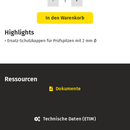
Schutzhülle
für
Prüfspitzen
In den Warenkorb
mit
Highlights
2mm
ø
• Ersatz-Schutzkappen für Prüfspitzen mit 2 mm Ø
(10
Stück)
Menge
Ressourcen
Dokumente
Technische Daten (ETIM)