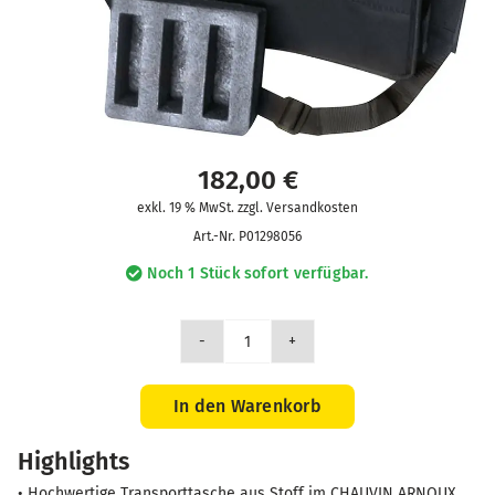
182,00
€
exkl. 19 % MwSt. zzgl. Versandkosten
Art.-Nr.
P01298056
Noch 1 Stück sofort verfügbar.
Transporttasche
Menge
In den Warenkorb
Highlights
• Hochwertige Transporttasche aus Stoff im CHAUVIN ARNOUX