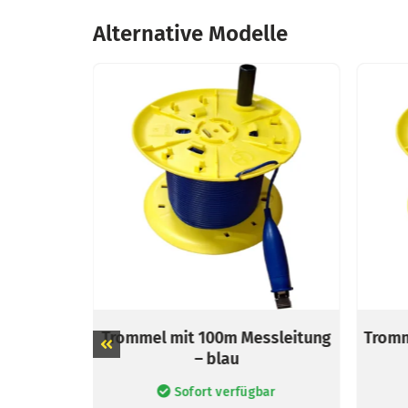
Alternative Modelle
leitung –
Trommel mit 100m Messleitung
Tromm
– blau
ar
Sofort verfügbar