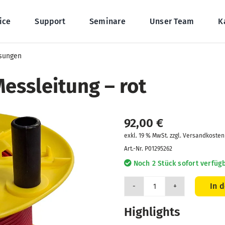
ice
Support
Seminare
Unser Team
K
ssungen
essleitung – rot
92,00
€
exkl. 19 % MwSt. zzgl. Versandkosten
Art.-Nr.
P01295262
Noch 2 Stück sofort verfügb
In 
Trommel
mit
Highlights
50m