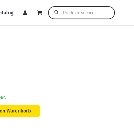
Products
atalog
search
ar.
den Warenkorb