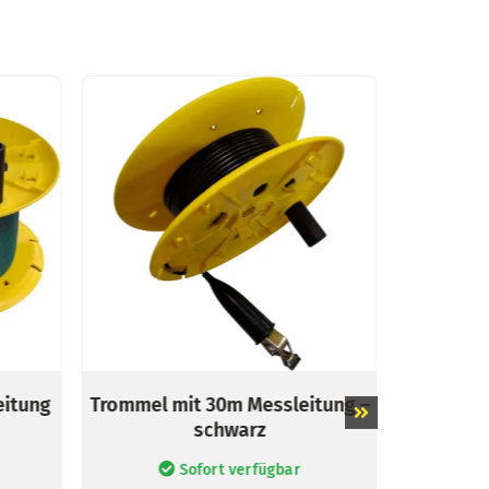
eitung
Trommel mit 30m Messleitung –
Trommel 
schwarz
Sofort verfügbar