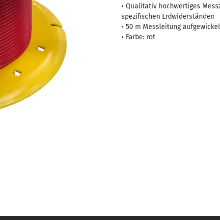
Messleitung
• Qualitativ hochwertiges Mes
-
spezifischen Erdwiderständen
rot
• 50 m Messleitung aufgewickel
• Farbe: rot
Menge