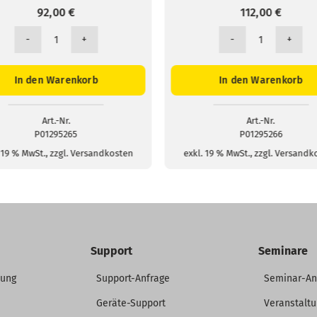
92,00
€
112,00
€
Trommel
Trommel
mit
mit
50m
100m
In den Warenkorb
In den Warenkorb
Messleitung
Messleitung
-
-
blau
grün
Menge
Menge
Art.-Nr.
Art.-Nr.
P01295265
P01295266
 19 % MwSt., zzgl. Versandkosten
exkl. 19 % MwSt., zzgl. Versand
Support
Seminare
dung
Support-Anfrage
Seminar-A
Geräte-Support
Veranstalt