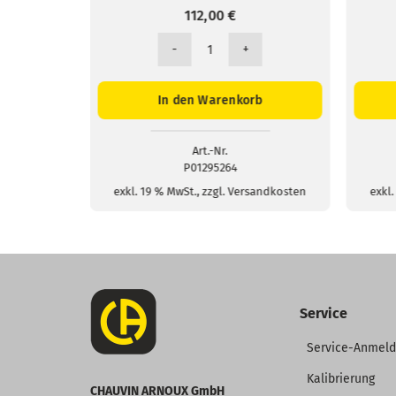
112,00
€
l
Trommel
mit
100m
b
In den Warenkorb
tung
Messleitung
-
blau
Menge
Art.-Nr.
P01295264
sandkosten
exkl. 19 % MwSt., zzgl. Versandkosten
exkl.
Service
Service-Anmel
Kalibrierung
CHAUVIN ARNOUX GmbH