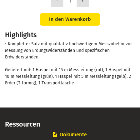
Zubehörset
für
Erdungsmessung
In den Warenkorb
-
Highlights
2
Erder
• Kompletter Satz mit qualitativ hochwertigem Messzubehör zur
(15m)
Messung von Erdungswiderständen und spezifischen
Menge
Erdwiderständen
Geliefert mit: 1 Haspel mit 15 m Messleitung (rot), 1 Haspel mit
10 m Messleitung (grün), 1 Haspel mit 5 m Messleitung (gelb), 2
Erder (T-förmig), 1 Transporttasche
Ressourcen
Dokumente