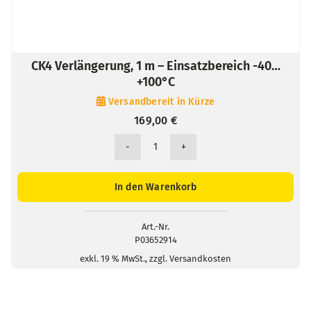
CK4 Verlängerung, 1 m – Einsatzbereich -40…
+100°C
Versandbereit in Kürze
169,00
€
CK4
Verlängerung,
1
In den Warenkorb
m
-
Einsatzbereich
Art.-Nr.
P03652914
-40...+100°C
Menge
exkl. 19 % MwSt., zzgl. Versandkosten