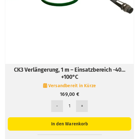
CK3 Verlängerung, 1 m – Einsatzbereich -40…
+100°C
Versandbereit in Kürze
169,00
€
CK3
Verlängerung,
1
In den Warenkorb
m
-