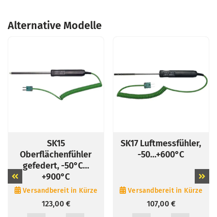
Alternative Modelle
SK15
SK17 Luftmessfühler,
erflächenfühler
-50…+600°C
Ober
federt, -50°C…
mit 
+900°C
Versandbereit in Kürze
rsandbereit in Kürze
S
107,00
€
123,00
€