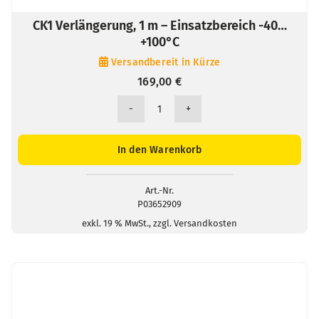
CK1 Verlängerung, 1 m – Einsatzbereich -40…
+100°C
Versandbereit in Kürze
169,00
€
CK1
Verlängerung,
1
In den Warenkorb
m
-
Einsatzbereich
Art.-Nr.
P03652909
-40...+100°C
Menge
exkl. 19 % MwSt., zzgl. Versandkosten