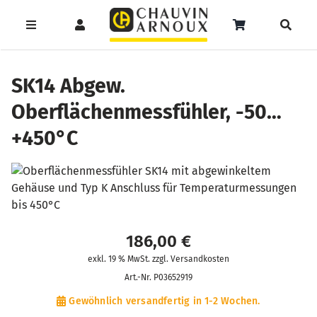
Zum
Inhalt
Toggle
Toggle
Toggle
springen
Navigation
Navigation
Naviga
Products
Service
Menüeintrag
search
SK14 Abgew.
Oberflächenmessfühler, -50…
Support
+450°C
Seminare
Unser Team
Katalog
186,00
€
exkl. 19 % MwSt. zzgl. Versandkosten
Art.-Nr.
P03652919
Gewöhnlich versandfertig in 1-2 Wochen.