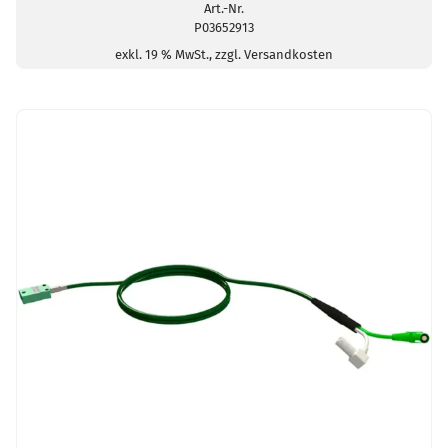
Einsatzbereich
Art.-Nr.
P03652913
-40...+100°C
Menge
exkl. 19 % MwSt., zzgl. Versandkosten