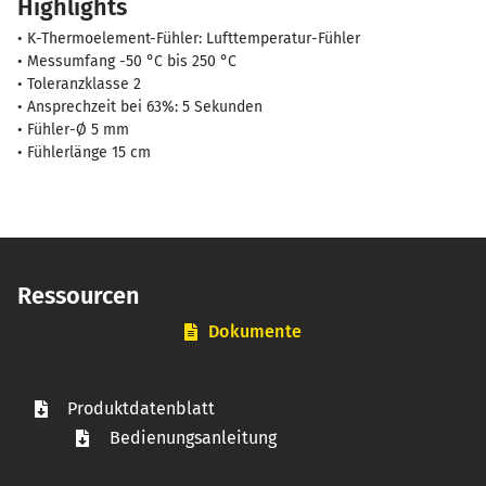
Highlights
+250°C
Menge
• K-Thermoelement-Fühler: Lufttemperatur-Fühler
• Messumfang -50 °C bis 250 °C
• Toleranzklasse 2
• Ansprechzeit bei 63%: 5 Sekunden
• Fühler-Ø 5 mm
• Fühlerlänge 15 cm
Ressourcen
Dokumente
Produktdatenblatt
Bedienungsanleitung