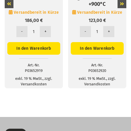
+900°C
Versandbereit in Kürze
Versandbereit in Kürze
186,00
€
123,00
€
SK14
SK15
Abgew.
Oberflächenfühler
Oberflächenmessfühler,
gefedert,
In den Warenkorb
In den Warenkorb
-50...+450°C
-50°C...+900°C
Menge
Menge
Art.-Nr.
Art.-Nr.
P03652919
P03652920
exkl. 19 % MwSt., zzgl.
exkl. 19 % MwSt., zzgl.
Versandkosten
Versandkosten