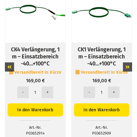
CK4 Verlängerung, 1
CK1 Verlängerung, 1
m – Einsatzbereich
m – Einsatzbereich
-40…+100°C
-40…+100°C
Versandbereit in Kürze
Versandbereit in Kürze
169,00
€
169,00
€
CK4
CK1
Verlängerung,
Verlängerung,
1
1
In den Warenkorb
In den Warenkorb
m
m
-
-
Einsatzbereich
Einsatzbereich
-40...+100°C
-40...+100°C
Art.-Nr.
Art.-Nr.
Menge
Menge
P03652914
P03652909