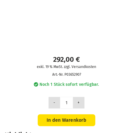
292,00
€
exkl. 19 % MwSt. zzgl. Versandkosten
Art.-Nr.
P03652907
Noch 1 Stück sofort verfügbar.
SK7
Umgebungstemperatur-
Messfühler,
In den Warenkorb
-50°C…