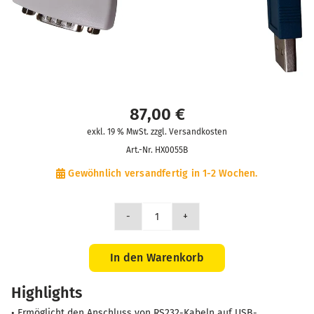
87,00
€
exkl. 19 % MwSt. zzgl. Versandkosten
Art.-Nr.
HX0055B
Gewöhnlich versandfertig in 1-2 Wochen.
Adapter
USB
/
In den Warenkorb
RS232
Highlights
Menge
• Ermöglicht den Anschluss von RS232-Kabeln auf USB-