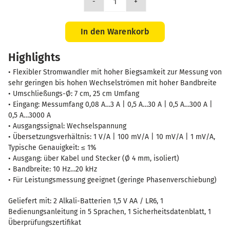
MiniFlex
MA110
3-
In den Warenkorb
30-
Highlights
300-
3000A/3V
• Flexibler Stromwandler mit hoher Biegsamkeit zur Messung von
250
sehr geringen bis hohen Wechselströmen mit hoher Bandbreite
mm
• Umschließungs-Ø: 7 cm, 25 cm Umfang
• Eingang: Messumfang 0,08 A…3 A | 0,5 A…30 A | 0,5 A…300 A |
Menge
0,5 A…3000 A
• Ausgangssignal: Wechselspannung
• Übersetzungsverhältnis: 1 V/A | 100 mV/A | 10 mV/A | 1 mV/A,
Typische Genauigkeit: ≤ 1%
• Ausgang: über Kabel und Stecker (Ø 4 mm, isoliert)
• Bandbreite: 10 Hz…20 kHz
• Für Leistungsmessung geeignet (geringe Phasenverschiebung)
Geliefert mit: 2 Alkali-Batterien 1,5 V AA / LR6, 1
Bedienungsanleitung in 5 Sprachen, 1 Sicherheitsdatenblatt, 1
Überprüfungszertifikat