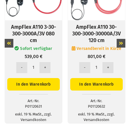
AmpFlex A110 3-30-
AmpFlex A110 30-
300-3000A/3V 080
300-3000-30000A/3V
cm
120 cm
Sofort verfügbar
Versandbereit in Kürze
539,00
€
801,00
€
AmpFlex
AmpFlex
A110
A110
3-
30-
In den Warenkorb
In den Warenkorb
30-
300-
300-
3000-
3000A/3V
30000A/3V
080
120
Art.-Nr.
Art.-Nr.
cm
cm
P01120631
P01120632
Menge
Menge
exkl. 19 % MwSt., zzgl.
exkl. 19 % MwSt., zzgl.
Versandkosten
Versandkosten