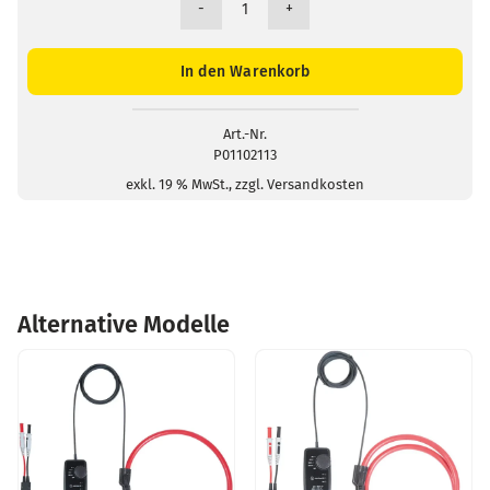
Klettbänder
(5
Stück)
In den Warenkorb
Menge
Art.-Nr.
P01102113
exkl. 19 % MwSt., zzgl. Versandkosten
Alternative Modelle