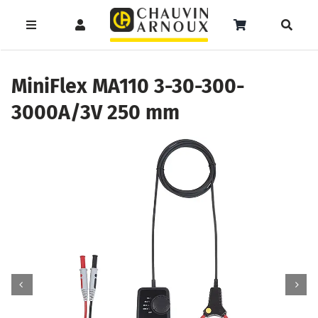
Zum
Inhalt
Toggle
Toggle
Toggle
springen
Navigation
Navigation
Naviga
Products
Service
Menüeintrag
search
MiniFlex MA110 3-30-300-
3000A/3V 250 mm
Support
Seminare
Unser Team
Katalog