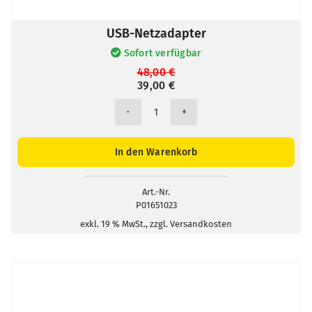
USB-Netzadapter
Sofort verfügbar
Ursprünglicher
Aktueller
48,00
€
39,00
Preis
Preis
€
war:
ist:
48,00 €
39,00 €.
USB-
Netzadapter
Menge
In den Warenkorb
Art.-Nr.
P01651023
exkl. 19 % MwSt., zzgl. Versandkosten