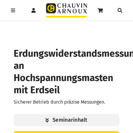
Zum
Inhalt
Toggle
Toggle
Toggle
springen
Navigation
Navigation
Naviga
Products
Service
Menüeintrag
search
Support
Erdungswiderstandsmessu
Seminare
an
Hochspannungsmasten
Unser Team
mit Erdseil
Katalog
Sicherer Betrieb durch präzise Messungen.
Seminarinhalt