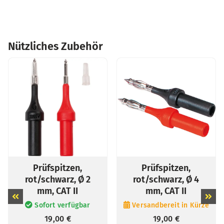
Nützliches Zubehör
Klettbänder (5
Transporttasche 120
Stück)
x 200 x 60mm
Versandbereit in Kürze
Sofort verfügbar
12,45
€
40,00
€