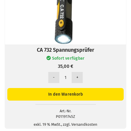
CA 732 Spannungsprüfer
Sofort verfügbar
35,00
€
CA
732
Spannungsprüfer
In den Warenkorb
Menge
Art.-Nr.
P01191745Z
exkl. 19 % MwSt., zzgl. Versandkosten