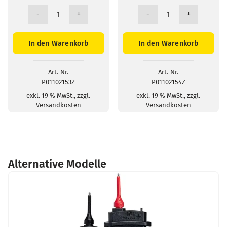
Klettbänder
Transporttasche
(5
120
Stück)
x
In den Warenkorb
In den Warenkorb
Menge
200
x
60mm
Menge
Art.-Nr.
Art.-Nr.
P01102113
P01298074
exkl. 19 % MwSt., zzgl.
exkl. 19 % MwSt., zzgl.
Versandkosten
Versandkosten
Alternative Modelle