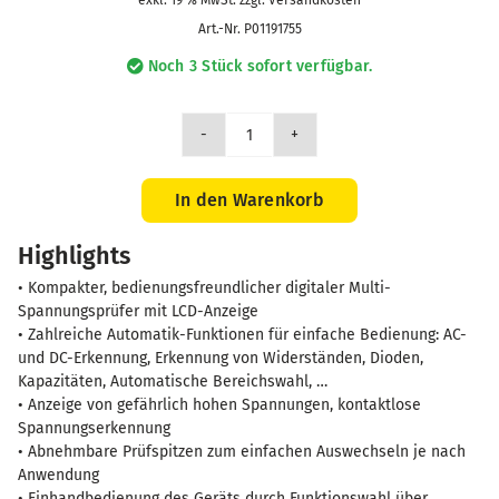
exkl. 19 % MwSt. zzgl. Versandkosten
Art.-Nr.
P01191755
Noch 3 Stück sofort verfügbar.
CA
755
Digitaler
In den Warenkorb
Spannungsprüfer
Highlights
Menge
• Kompakter, bedienungsfreundlicher digitaler Multi-
Spannungsprüfer mit LCD-Anzeige
• Zahlreiche Automatik-Funktionen für einfache Bedienung: AC-
und DC-Erkennung, Erkennung von Widerständen, Dioden,
Kapazitäten, Automatische Bereichswahl, …
• Anzeige von gefährlich hohen Spannungen, kontaktlose
Spannungserkennung
• Abnehmbare Prüfspitzen zum einfachen Auswechseln je nach
Anwendung
• Einhandbedienung des Geräts durch Funktionswahl über