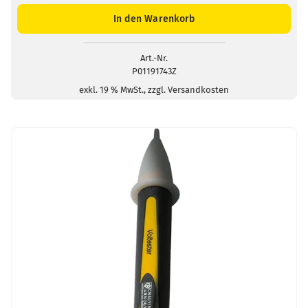
745N
Spannungsprüfer
In den Warenkorb
Menge
Art.-Nr.
P01191743Z
exkl. 19 % MwSt., zzgl. Versandkosten