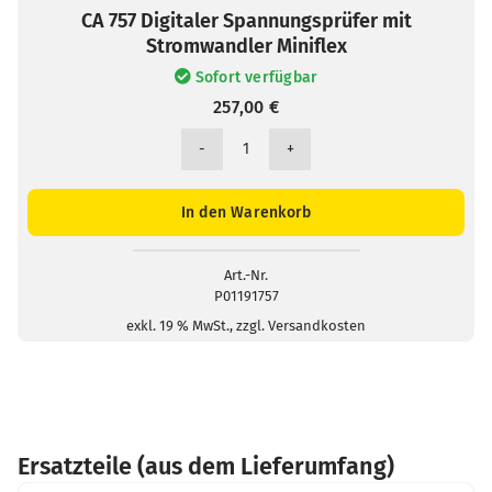
CA 757 Digitaler Spannungsprüfer mit
Stromwandler Miniflex
Sofort verfügbar
257,00
€
CA
757
Digitaler
In den Warenkorb
Spannungsprüfer
mit
Stromwandler
Art.-Nr.
P01191757
Miniflex
Menge
exkl. 19 % MwSt., zzgl. Versandkosten
Ersatzteile (aus dem Lieferumfang)