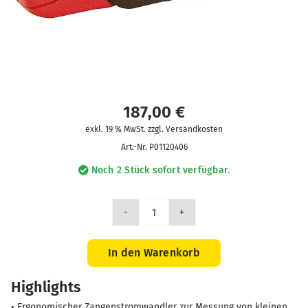
187,00
€
exkl. 19 % MwSt. zzgl. Versandkosten
Art.-Nr.
P01120406
Noch 2 Stück sofort verfügbar.
Zange
MN13
CV
In den Warenkorb
200/2
Highlights
Menge
• Ergonomischer Zangenstromwandler zur Messung von kleinen