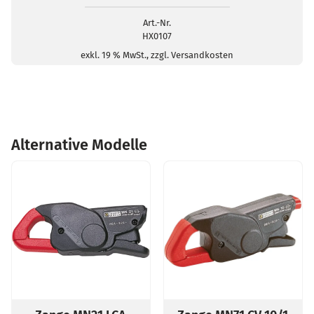
BNC-
Stecker/4mm-
Art.-Nr.
HX0107
Buchse
Menge
exkl. 19 % MwSt., zzgl. Versandkosten
Alternative Modelle