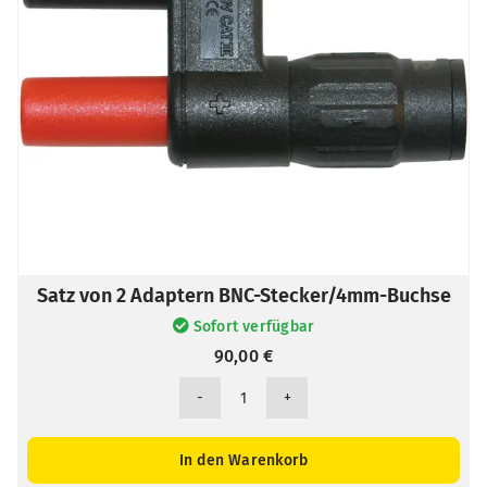
Satz von 2 Adaptern BNC-Stecker/4mm-Buchse
Sofort verfügbar
90,00
€
Satz
von
2
In den Warenkorb
Adaptern