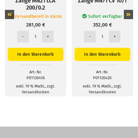
Zange MN21 LCA
Zange MN71 CV 10/1
200/0.2
Sofort verfügbar
Versandbereit in Kürze
352,00
€
281,00
€
Zange
Zange
MN71
MN21
CV
LCA
In den Warenkorb
In den Warenkorb
10/1
200/0.2
Menge
Menge
Art.-Nr.
Art.-Nr.
P01120420
P01120418
exkl. 19 % MwSt., zzgl.
exkl. 19 % MwSt., zzgl.
Versandkosten
Versandkosten