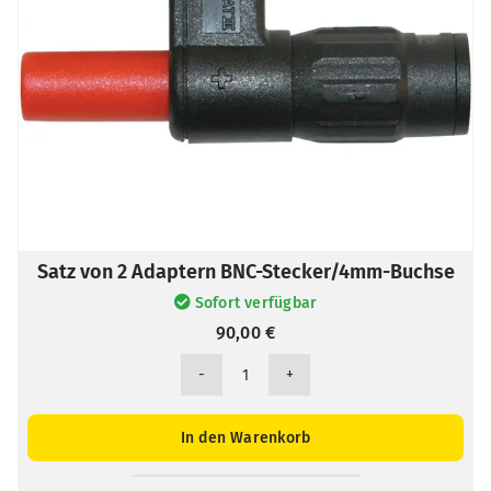
Satz von 2 Adaptern BNC-Stecker/4mm-Buchse
Sofort verfügbar
90,00
€
Satz
von
2
In den Warenkorb
Adaptern
BNC-