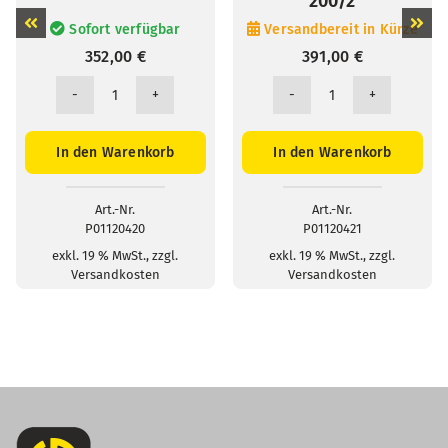
200/2
Sofort verfügbar
Versandbereit in Kürze
352,00
€
391,00
€
Zange
Zange
MN71
MN73
CV
CV
In den Warenkorb
In den Warenkorb
10/1
2-
Menge
200/2
Menge
Art.-Nr.
Art.-Nr.
P01120420
P01120421
exkl. 19 % MwSt., zzgl.
exkl. 19 % MwSt., zzgl.
Versandkosten
Versandkosten