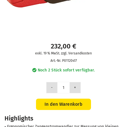
232,00
€
exkl. 19 % MwSt. zzgl. Versandkosten
Art.-Nr.
P01120417
Noch 2 Stück sofort verfügbar.
Zange
MN15
CV
In den Warenkorb
200/0.2
Highlights
Menge
• Ergonomischer Zangenstromwandler zur Messung von kleinen