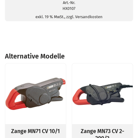
Stecker/4mm-
Art.-Nr.
HX0107
Buchse
Menge
exkl. 19 % MwSt., zzgl. Versandkosten
Alternative Modelle
Zange MN71 CV 10/1
Zange MN73 CV 2-