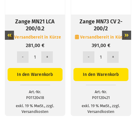
Zange MN21 LCA
Zange MN73 CV 2-
200/0.2
200/2
Versandbereit in Kürze
Versandbereit in Kürze
281,00
€
391,00
€
Zange
Zange
MN21
MN73
LCA
CV
In den Warenkorb
In den Warenkorb
200/0.2
2-
Menge
200/2
Menge
Art.-Nr.
Art.-Nr.
P01120418
P01120421
exkl. 19 % MwSt., zzgl.
exkl. 19 % MwSt., zzgl.
Versandkosten
Versandkosten