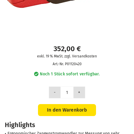
352,00
€
exkl. 19 % MwSt. zzgl. Versandkosten
Art.-Nr.
P01120420
Noch 1 Stück sofort verfügbar.
Zange
MN71
CV
In den Warenkorb
10/1
Highlights
Menge
• Ergonomischer Zangenstromwandler zur Messung von sehr