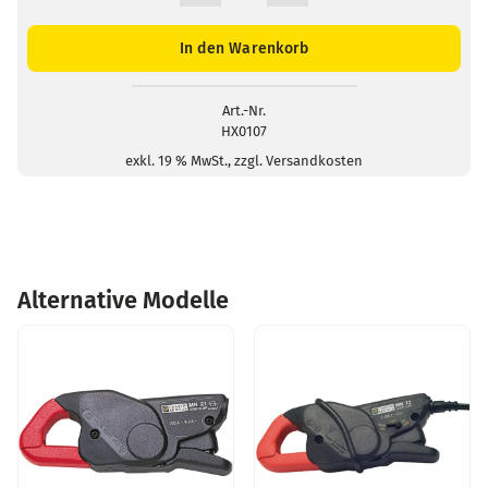
von
2
In den Warenkorb
Adaptern
BNC-
Stecker/4mm-
Art.-Nr.
HX0107
Buchse
Menge
exkl. 19 % MwSt., zzgl. Versandkosten
Alternative Modelle